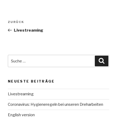
Beitragsnavigation
Vorheriger
ZURÜCK
Beitrag
Livestreaming
Suche
Suche
nach:
NEUESTE BEITRÄGE
Livestreaming
Coronavirus: Hygieneregeln bei unseren Dreharbeiten
English version