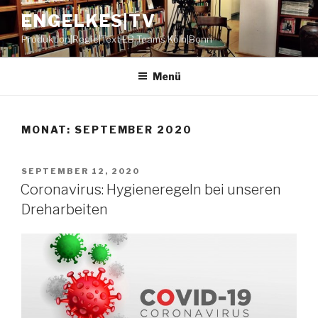
Zum
ENGELKES|TV
Inhalt
Produktion|Regie|Text|EB-Teams Köln|Bonn
springen
Menü
MONAT:
SEPTEMBER 2020
VERÖFFENTLICHT
SEPTEMBER 12, 2020
AM
Coronavirus: Hygieneregeln bei unseren
Dreharbeiten