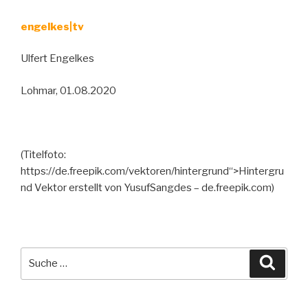
engelkes|tv
Ulfert Engelkes
Lohmar, 01.08.2020
(Titelfoto:
https://de.freepik.com/vektoren/hintergrund“>Hintergru
nd Vektor erstellt von YusufSangdes – de.freepik.com)
Suche
Suche
nach: