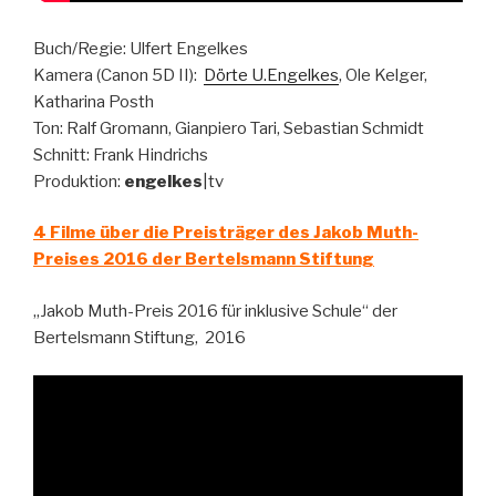
Buch/Regie: Ulfert Engelkes
Kamera (Canon 5D II):
Dörte U.Engelkes
, Ole Kelger,
Katharina Posth
Ton: Ralf Gromann, Gianpiero Tari, Sebastian Schmidt
Schnitt: Frank Hindrichs
Produktion:
engelkes
|tv
4 Filme über die Preisträger des Jakob Muth-
Preises 2016 der Bertelsmann Stiftung
„Jakob Muth-Preis 2016 für inklusive Schule“ der
Bertelsmann Stiftung, 2016