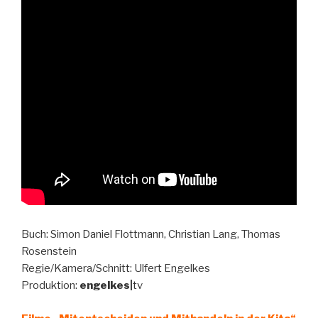
Buch: Simon Daniel Flottmann, Christian Lang, Thomas
Rosenstein
Regie/Kamera/Schnitt: Ulfert Engelkes
Produktion:
engelkes|
tv