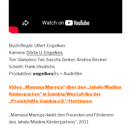
Buch/Regie: Ulfert Engelkes
Kamera:
Dörte U. Engelkes
Ton: Gianpiero Tari, Sascha Zenker, Andrea Becker
Schnitt: Frank Hindrichs
Produktion:
engelkes
|tv + Audinfilm
Video „Mamasa Marega“ über den „Jahaly/Madina
Kindergarten“ in Gambia/Westafrika der
„Projekthilfe Gambia e.V.“/Hattingen
„Mamasa Marega dankt den Freunden und Förderern
des Jahaly/Madina Kindergartens“, 2011