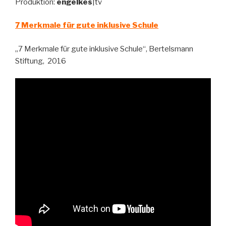
Produktion:
engelkes
|tv
7 Merkmale für gute inklusive Schule
„7 Merkmale für gute inklusive Schule“, Bertelsmann
Stiftung, 2016