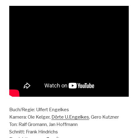
Buch/Regie: Ulfert Engelkes
Kamera: Ole Kelger,
Dörte U.Engelkes
, Gero Kutzner
Ton: Ralf Gromann, Jan Hoffmann
Schnitt: Frank Hindrichs