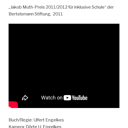
„Jakob Muth-Preis 2011/2012 für inklusive Schule“ der
Bertelsmann Stiftung, 2011
Buch/Regie: Ulfert Engelkes
Kamera:
Dörte U. Engelkes