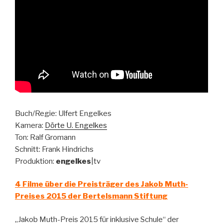
Buch/Regie: Ulfert Engelkes
Kamera:
Dörte U. Engelkes
Ton: Ralf Gromann
Schnitt: Frank Hindrichs
Produktion:
engelkes
|tv
4 Filme über die Preisträger des Jakob Muth-
Preises 2015 der Bertelsmann Stiftung
„Jakob Muth-Preis 2015 für inklusive Schule“ der