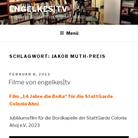
Zum
ENGELKES|TV
Inhalt
Produktion|Regie|Text|EB-Teams Köln|Bonn
springen
Menü
SCHLAGWORT:
JAKOB MUTH-PREIS
VERÖFFENTLICHT
FEBRUAR 8, 2012
AM
Filme von engelkes|tv
Film „14 Jahre die BoKa“ für die StattGarde
Colonia Ahoj
Jubiläumsfilm für die Bordkapelle der StattGarde Colonia
Ahoj e.V., 2023