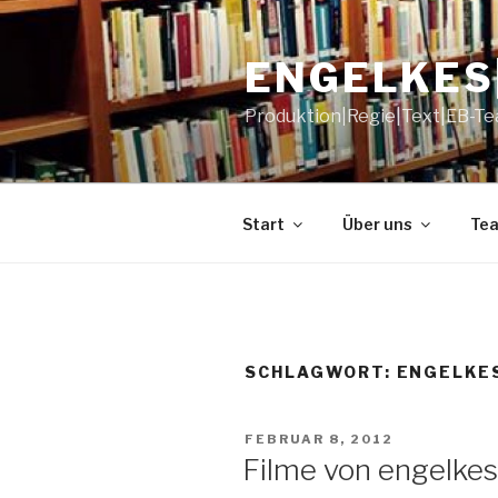
Zum
Inhalt
ENGELKES
springen
Produktion|Regie|Text|EB-T
Start
Über uns
Te
SCHLAGWORT:
ENGELKE
VERÖFFENTLICHT
FEBRUAR 8, 2012
AM
Filme von engelkes