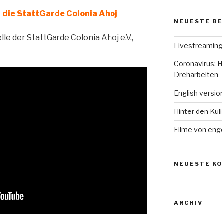
r die StattGarde Colonia Ahoj
NEUESTE B
lle der StattGarde Colonia Ahoj e.V.,
Livestreamin
Coronavirus: 
Dreharbeiten
English versio
Hinter den Kul
Filme von eng
NEUESTE K
ARCHIV