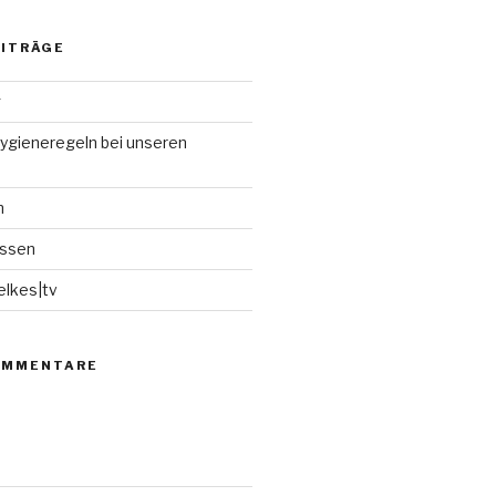
EITRÄGE
g
Hygieneregeln bei unseren
n
issen
elkes|tv
OMMENTARE