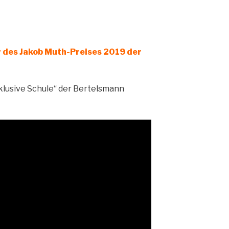
r des Jakob Muth-Preises 2019 der
klusive Schule“ der Bertelsmann