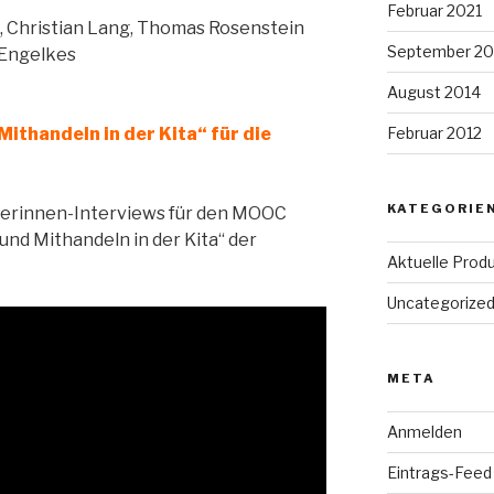
Februar 2021
, Christian Lang, Thomas Rosenstein
September 2
 Engelkes
August 2014
ithandeln in der Kita“ für die
Februar 2012
KATEGORIE
herinnen-Interviews für den MOOC
und Mithandeln in der Kita“ der
Aktuelle Prod
Uncategorize
META
Anmelden
Eintrags-Feed