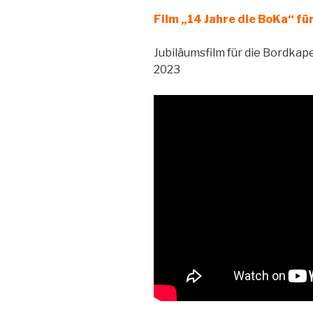
Film „14 Jahre die BoKa“ fü
Jubiläumsfilm für die Bordkape
2023