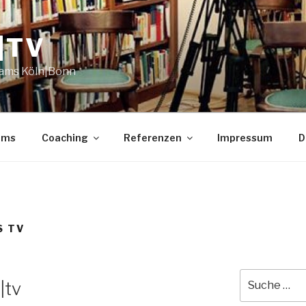
|TV
eams Köln|Bonn
ams
Coaching
Referenzen
Impressum
D
S TV
Suche
|tv
nach: